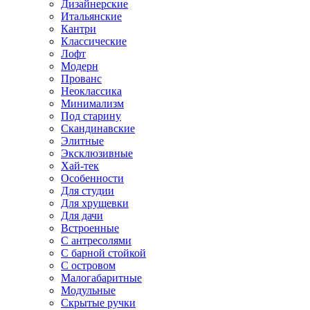
Дизайнерские
Итальянские
Кантри
Классические
Лофт
Модерн
Прованс
Неоклассика
Минимализм
Под старину
Скандинавские
Элитные
Эксклюзивные
Хай-тек
Особенности
Для студии
Для хрущевки
Для дачи
Встроенные
С антресолями
С барной стойкой
С островом
Малогабаритные
Модульные
Скрытые ручки