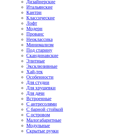
Дизайнерские
Итальянские
Кантри
Классические
Лофт
Модерн
Прованс
Неоклассика
Минимализм
Под старину
Скандинавские
Элитные
Эксклюзивные
Хай-тек
Особенности
Для студии
Для хрущевки
Для дачи
Встроенные
С антресолями
С барной стойкой
С островом
Малогабаритные
Модульные
Скрытые ручки