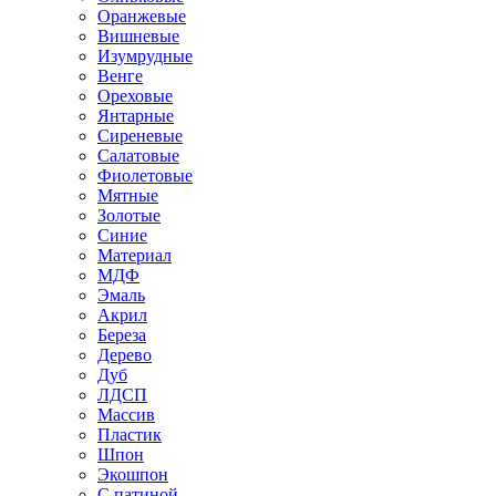
Оранжевые
Вишневые
Изумрудные
Венге
Ореховые
Янтарные
Сиреневые
Салатовые
Фиолетовые
Мятные
Золотые
Синие
Материал
МДФ
Эмаль
Акрил
Береза
Дерево
Дуб
ЛДСП
Массив
Пластик
Шпон
Экошпон
С патиной