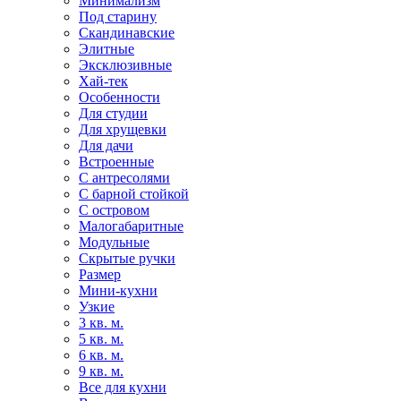
Минимализм
Под старину
Скандинавские
Элитные
Эксклюзивные
Хай-тек
Особенности
Для студии
Для хрущевки
Для дачи
Встроенные
С антресолями
С барной стойкой
С островом
Малогабаритные
Модульные
Скрытые ручки
Размер
Мини-кухни
Узкие
3 кв. м.
5 кв. м.
6 кв. м.
9 кв. м.
Все для кухни