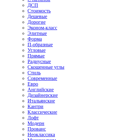
ДСП
Стоимость
Дешевые
Дорогие
Эконом-класс
Элитные
Форма
П-образные
Угловые
Прямые
Радиусные
Скошенные углы
Стиль
Современные
Евро
Английские
Дизайнерские
Итальянские
Кантри
Классические
Лофт
Модерн
Прованс
Неоклассика