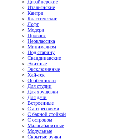
Дизайнерские
Итальянские
Кантри
Классические
Лофт
Модерн
Прованс
Неоклассика
Минимализм
Под старину
Скандинавские
Элитные
Эксклюзивные
Хай-тек
Особенности
Для студии
Для хрущевки
Для дачи
Встроенные
С антресолями
С барной стойкой
С островом
Малогабаритные
Модульные
Скрытые ручки