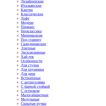
Дизайнерские
Итальянские
Кантри
Классические
Лофт
Модерн
Прованс
Неоклассика
Минимализм
Под старину
Скандинавские
Элитные
Эксклюзивные
Хай-тек
Особенности
Для студии
Для хрущевки
Для дачи
Встроенные
С антресолями
С барной стойкой
С островом
Малогабаритные
Модульные
Скрытые ручки