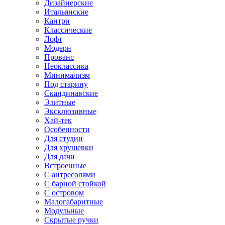
Дизайнерские
Итальянские
Кантри
Классические
Лофт
Модерн
Прованс
Неоклассика
Минимализм
Под старину
Скандинавские
Элитные
Эксклюзивные
Хай-тек
Особенности
Для студии
Для хрущевки
Для дачи
Встроенные
С антресолями
С барной стойкой
С островом
Малогабаритные
Модульные
Скрытые ручки