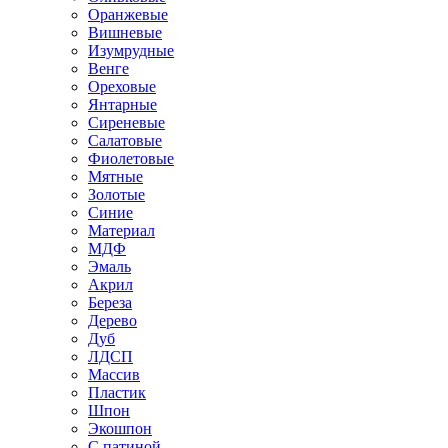
Оранжевые
Вишневые
Изумрудные
Венге
Ореховые
Янтарные
Сиреневые
Салатовые
Фиолетовые
Мятные
Золотые
Синие
Материал
МДФ
Эмаль
Акрил
Береза
Дерево
Дуб
ЛДСП
Массив
Пластик
Шпон
Экошпон
С патиной