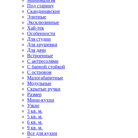
Минимализм
Под старину
Скандинавские
Элитные
Эксклюзивные
Хай-тек
Особенности
Для студии
Для хрущевки
Для дачи
Встроенные
С антресолями
С барной стойкой
С островом
Малогабаритные
Модульные
Скрытые ручки
Размер
Мини-кухни
Узкие
3 кв. м.
5 кв. м.
6 кв. м.
9 кв. м.
Все для кухни