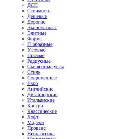
ДСП
Стоимость
Дешевые
Дорогие
Эконом-класс
Элитные
Форма
П-образные
Угловые
Прямые
Радиусные
Скошенные углы
Стиль
Современные
Евро
Английские
Дизайнерские
Итальянские
Кантри
Классические
Лофт
Модерн
Прованс
Неоклассика