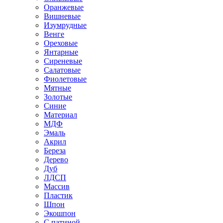
Оранжевые
Вишневые
Изумрудные
Венге
Ореховые
Янтарные
Сиреневые
Салатовые
Фиолетовые
Мятные
Золотые
Синие
Материал
МДФ
Эмаль
Акрил
Береза
Дерево
Дуб
ЛДСП
Массив
Пластик
Шпон
Экошпон
С патиной