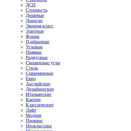
ДСП
Стоимость
Дешевые
Дорогие
Эконом-класс
Элитные
Форма
П-образные
Угловые
Прямые
Радиусные
Скошенные углы
Стиль
Современные
Евро
Английские
Дизайнерские
Итальянские
Кантри
Классические
Лофт
Модерн
Прованс
Неоклассика