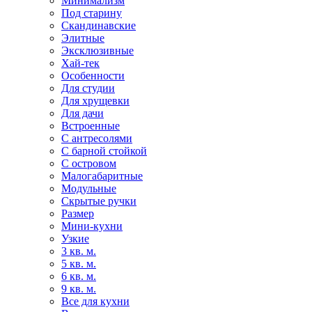
Минимализм
Под старину
Скандинавские
Элитные
Эксклюзивные
Хай-тек
Особенности
Для студии
Для хрущевки
Для дачи
Встроенные
С антресолями
С барной стойкой
С островом
Малогабаритные
Модульные
Скрытые ручки
Размер
Мини-кухни
Узкие
3 кв. м.
5 кв. м.
6 кв. м.
9 кв. м.
Все для кухни