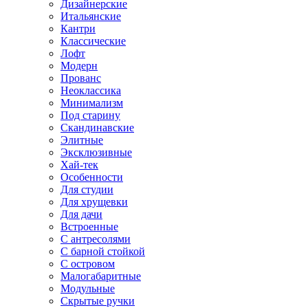
Дизайнерские
Итальянские
Кантри
Классические
Лофт
Модерн
Прованс
Неоклассика
Минимализм
Под старину
Скандинавские
Элитные
Эксклюзивные
Хай-тек
Особенности
Для студии
Для хрущевки
Для дачи
Встроенные
С антресолями
С барной стойкой
С островом
Малогабаритные
Модульные
Скрытые ручки