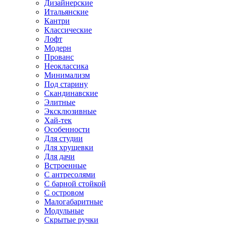
Дизайнерские
Итальянские
Кантри
Классические
Лофт
Модерн
Прованс
Неоклассика
Минимализм
Под старину
Скандинавские
Элитные
Эксклюзивные
Хай-тек
Особенности
Для студии
Для хрущевки
Для дачи
Встроенные
С антресолями
С барной стойкой
С островом
Малогабаритные
Модульные
Скрытые ручки