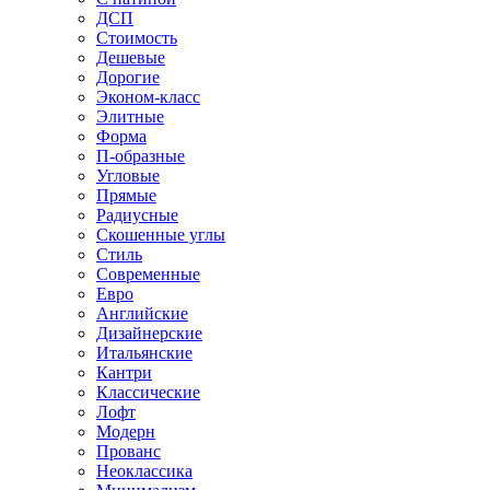
ДСП
Стоимость
Дешевые
Дорогие
Эконом-класс
Элитные
Форма
П-образные
Угловые
Прямые
Радиусные
Скошенные углы
Стиль
Современные
Евро
Английские
Дизайнерские
Итальянские
Кантри
Классические
Лофт
Модерн
Прованс
Неоклассика