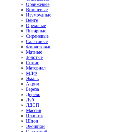
Оранжевые
Вишневые
Изумрудные
Венге
Ореховые
Янтарные
Сиреневые
Салатовые
Фиолетовые
Мятные
Золотые
Синие
Материал
МДФ
Эмаль
Акрил
Береза
Дерево
Дуб
ЛДСП
Массив
Пластик
Шпон
Экошпон
С патиной