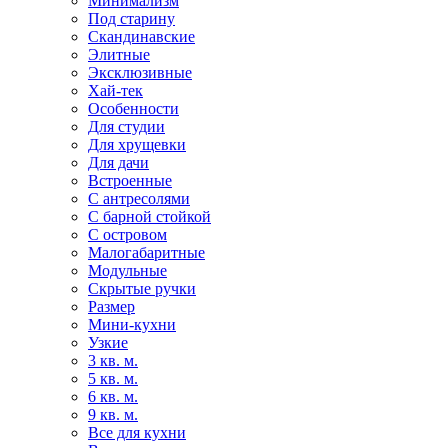
Минимализм
Под старину
Скандинавские
Элитные
Эксклюзивные
Хай-тек
Особенности
Для студии
Для хрущевки
Для дачи
Встроенные
С антресолями
С барной стойкой
С островом
Малогабаритные
Модульные
Скрытые ручки
Размер
Мини-кухни
Узкие
3 кв. м.
5 кв. м.
6 кв. м.
9 кв. м.
Все для кухни