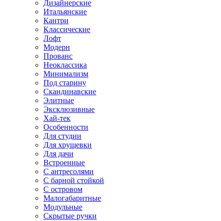
Дизайнерские
Итальянские
Кантри
Классические
Лофт
Модерн
Прованс
Неоклассика
Минимализм
Под старину
Скандинавские
Элитные
Эксклюзивные
Хай-тек
Особенности
Для студии
Для хрущевки
Для дачи
Встроенные
С антресолями
С барной стойкой
С островом
Малогабаритные
Модульные
Скрытые ручки