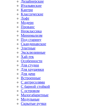
Дизайнерские
Итальянские
Кантри
Классические
Лофт
Модерн
Прованс
Неоклассика
Минимализм
Под старину
Скандинавские
Элитные
Эксклюзивные
Хай-тек
Особенности
Для студии
Для хрущевки
Для дачи
Встроенные
С антресолями
С барной стойкой
С островом
Малогабаритные
Модульные
Скрытые ручки