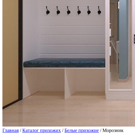
Главная
/
Каталог прихожих
/
Белые прихожие
/ Морозник