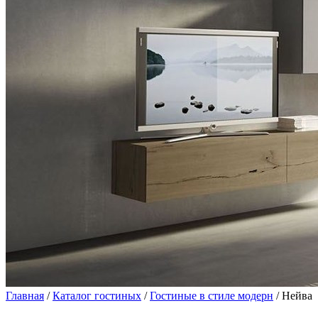
Главная
/
Каталог гостиных
/
Гостиные в стиле модерн
/ Нейва