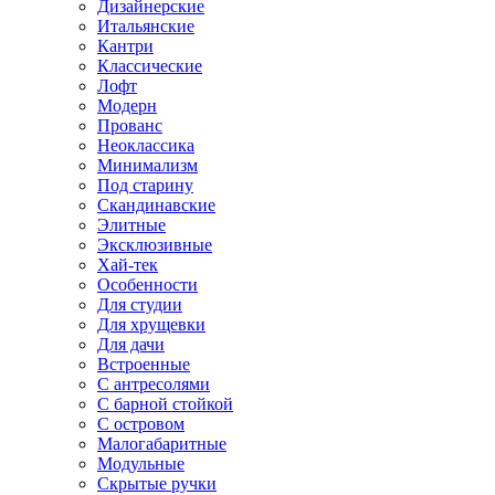
Дизайнерские
Итальянские
Кантри
Классические
Лофт
Модерн
Прованс
Неоклассика
Минимализм
Под старину
Скандинавские
Элитные
Эксклюзивные
Хай-тек
Особенности
Для студии
Для хрущевки
Для дачи
Встроенные
С антресолями
С барной стойкой
С островом
Малогабаритные
Модульные
Скрытые ручки