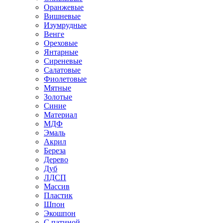
Оранжевые
Вишневые
Изумрудные
Венге
Ореховые
Янтарные
Сиреневые
Салатовые
Фиолетовые
Мятные
Золотые
Синие
Материал
МДФ
Эмаль
Акрил
Береза
Дерево
Дуб
ЛДСП
Массив
Пластик
Шпон
Экошпон
С патиной