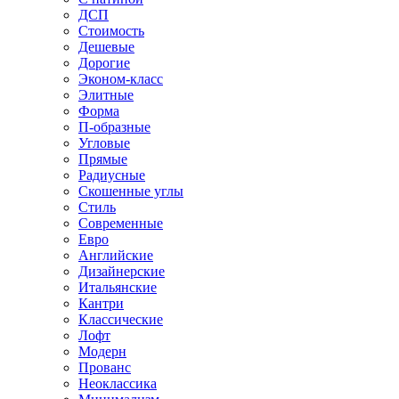
ДСП
Стоимость
Дешевые
Дорогие
Эконом-класс
Элитные
Форма
П-образные
Угловые
Прямые
Радиусные
Скошенные углы
Стиль
Современные
Евро
Английские
Дизайнерские
Итальянские
Кантри
Классические
Лофт
Модерн
Прованс
Неоклассика