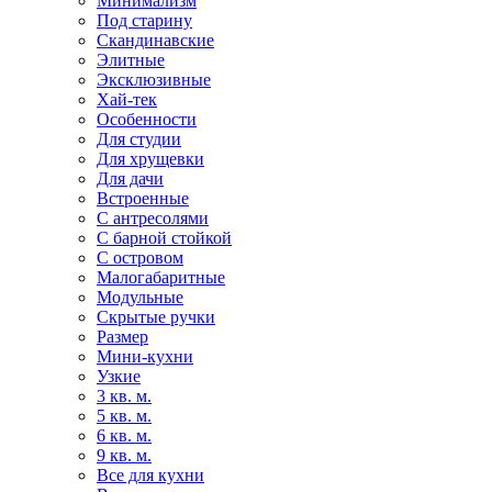
Минимализм
Под старину
Скандинавские
Элитные
Эксклюзивные
Хай-тек
Особенности
Для студии
Для хрущевки
Для дачи
Встроенные
С антресолями
С барной стойкой
С островом
Малогабаритные
Модульные
Скрытые ручки
Размер
Мини-кухни
Узкие
3 кв. м.
5 кв. м.
6 кв. м.
9 кв. м.
Все для кухни