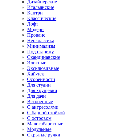
Дизайнерские
Итальянские
Кантри
Классические
Лофт
Модерн
Прованс
Неоклассика
Минимализм
Под старину
Скандинавские
Элитные
Эксклюзивные
Хай-тек
Особенности
Для студии
Для хрущевки
Для дачи
Встроенные
С антресолями
С барной стойкой
С островом
Малогабаритные
Модульные
Скрытые ручки