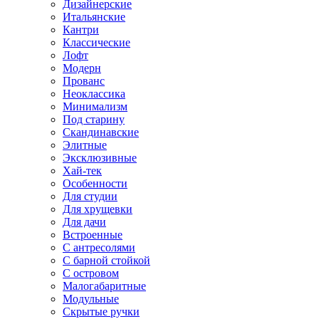
Дизайнерские
Итальянские
Кантри
Классические
Лофт
Модерн
Прованс
Неоклассика
Минимализм
Под старину
Скандинавские
Элитные
Эксклюзивные
Хай-тек
Особенности
Для студии
Для хрущевки
Для дачи
Встроенные
С антресолями
С барной стойкой
С островом
Малогабаритные
Модульные
Скрытые ручки