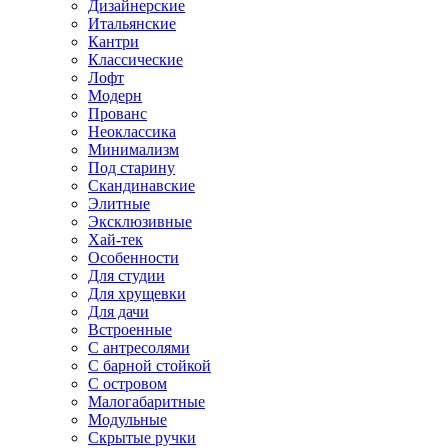
Дизайнерские
Итальянские
Кантри
Классические
Лофт
Модерн
Прованс
Неоклассика
Минимализм
Под старину
Скандинавские
Элитные
Эксклюзивные
Хай-тек
Особенности
Для студии
Для хрущевки
Для дачи
Встроенные
С антресолями
С барной стойкой
С островом
Малогабаритные
Модульные
Скрытые ручки