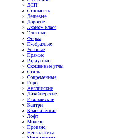
ДСП
Стоимость
Дешевые
Дорогие
Эконом-класс
Элитные
Форма
П-образные
Угловые
Прямые
Радиусные
Скошенные углы
Стиль
Современные
Евро
Английские
Дизайнерские
Итальянские
Кантри
Классические
Лофт
Модерн
Прованс
Неоклассика