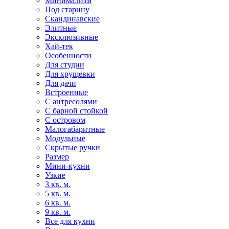
Минимализм
Под старину
Скандинавские
Элитные
Эксклюзивные
Хай-тек
Особенности
Для студии
Для хрущевки
Для дачи
Встроенные
С антресолями
С барной стойкой
С островом
Малогабаритные
Модульные
Скрытые ручки
Размер
Мини-кухни
Узкие
3 кв. м.
5 кв. м.
6 кв. м.
9 кв. м.
Все для кухни