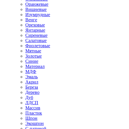
Оранжевые
Вишневые
Изумрудные
Венге
Ореховые
Янтарные
Сиреневые
Салатовые
Фиолетовые
Мятные
Золотые
Синие
Материал
МДФ
Эмаль
Акрил
Береза
Дерево
Дуб
ЛДСП
Массив
Пластик
Шпон
Экошпон
С патиной