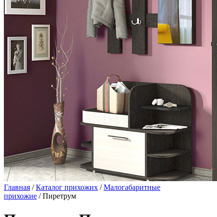
Главная
/
Каталог прихожих
/
Малогабаритные
прихожие
/ Пиретрум