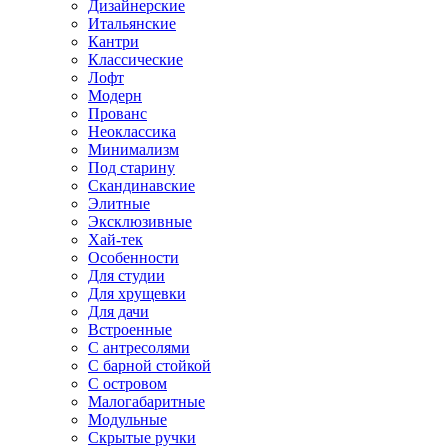
Дизайнерские
Итальянские
Кантри
Классические
Лофт
Модерн
Прованс
Неоклассика
Минимализм
Под старину
Скандинавские
Элитные
Эксклюзивные
Хай-тек
Особенности
Для студии
Для хрущевки
Для дачи
Встроенные
С антресолями
С барной стойкой
С островом
Малогабаритные
Модульные
Скрытые ручки