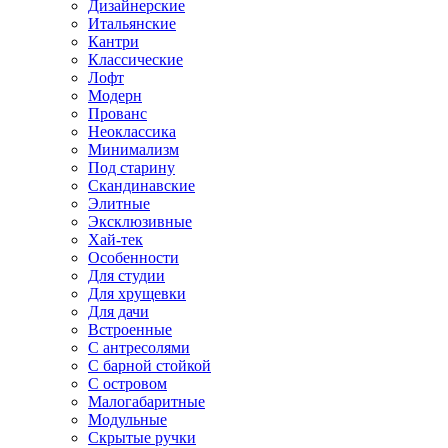
Дизайнерские
Итальянские
Кантри
Классические
Лофт
Модерн
Прованс
Неоклассика
Минимализм
Под старину
Скандинавские
Элитные
Эксклюзивные
Хай-тек
Особенности
Для студии
Для хрущевки
Для дачи
Встроенные
С антресолями
С барной стойкой
С островом
Малогабаритные
Модульные
Скрытые ручки