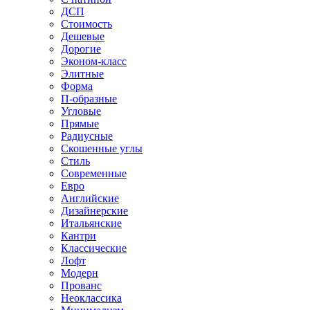
ДСП
Стоимость
Дешевые
Дорогие
Эконом-класс
Элитные
Форма
П-образные
Угловые
Прямые
Радиусные
Скошенные углы
Стиль
Современные
Евро
Английские
Дизайнерские
Итальянские
Кантри
Классические
Лофт
Модерн
Прованс
Неоклассика