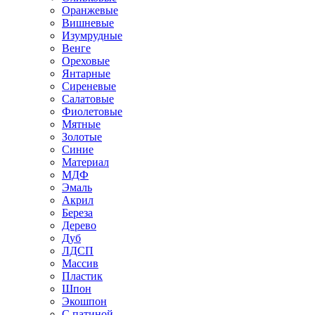
Оранжевые
Вишневые
Изумрудные
Венге
Ореховые
Янтарные
Сиреневые
Салатовые
Фиолетовые
Мятные
Золотые
Синие
Материал
МДФ
Эмаль
Акрил
Береза
Дерево
Дуб
ЛДСП
Массив
Пластик
Шпон
Экошпон
С патиной