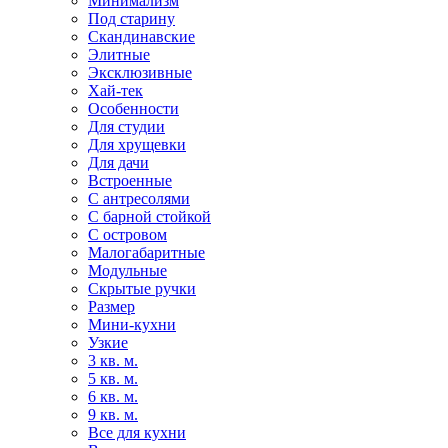
Минимализм
Под старину
Скандинавские
Элитные
Эксклюзивные
Хай-тек
Особенности
Для студии
Для хрущевки
Для дачи
Встроенные
С антресолями
С барной стойкой
С островом
Малогабаритные
Модульные
Скрытые ручки
Размер
Мини-кухни
Узкие
3 кв. м.
5 кв. м.
6 кв. м.
9 кв. м.
Все для кухни