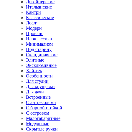
Дизайнерские
Итальянские
Кантри
Классические
Лофт
Модерн
Прованс
Неоклассика
Минимализм
Под старину
Скандинавские
Элитные
Эксклюзивные
Хай-тек
Особенности
Для студии
Для хрущевки
Для дачи
Встроенные
С антресолями
С барной стойкой
С островом
Малогабаритные
Модульные
Скрытые ручки