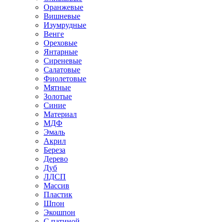
Оранжевые
Вишневые
Изумрудные
Венге
Ореховые
Янтарные
Сиреневые
Салатовые
Фиолетовые
Мятные
Золотые
Синие
Материал
МДФ
Эмаль
Акрил
Береза
Дерево
Дуб
ЛДСП
Массив
Пластик
Шпон
Экошпон
С патиной