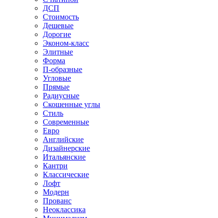
ДСП
Стоимость
Дешевые
Дорогие
Эконом-класс
Элитные
Форма
П-образные
Угловые
Прямые
Радиусные
Скошенные углы
Стиль
Современные
Евро
Английские
Дизайнерские
Итальянские
Кантри
Классические
Лофт
Модерн
Прованс
Неоклассика