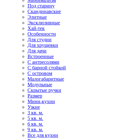
Минимализм
Под старину
Скандинавские
Элитные
Эксклюзивные
Хай-тек
Особенности
Для студии
Для хрущевки
Для дачи
Встроенные
С антресолями
С барной стойкой
С островом
Малогабаритные
Модульные
Скрытые ручки
Размер
Мини-кухни
Узкие
3 кв. м.
5 кв. м.
6 кв. м.
9 кв. м.
Все для кухни