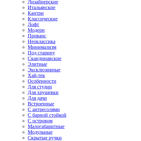
Дизайнерские
Итальянские
Кантри
Классические
Лофт
Модерн
Прованс
Неоклассика
Минимализм
Под старину
Скандинавские
Элитные
Эксклюзивные
Хай-тек
Особенности
Для студии
Для хрущевки
Для дачи
Встроенные
С антресолями
С барной стойкой
С островом
Малогабаритные
Модульные
Скрытые ручки