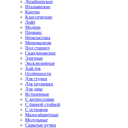
Дизайнерские
Итальянские
Кантри
Классические
Лофт
Модерн
Прованс
Неоклассика
Минимализм
Под старину
Скандинавские
Элитные
Эксклюзивные
Хай-тек
Особенности
Для студии
Для хрущевки
Для дачи
Встроенные
С антресолями
С барной стойкой
С островом
Малогабаритные
Модульные
Скрытые ручки