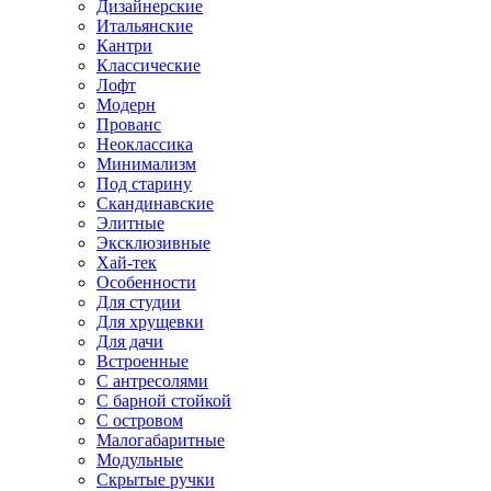
Дизайнерские
Итальянские
Кантри
Классические
Лофт
Модерн
Прованс
Неоклассика
Минимализм
Под старину
Скандинавские
Элитные
Эксклюзивные
Хай-тек
Особенности
Для студии
Для хрущевки
Для дачи
Встроенные
С антресолями
С барной стойкой
С островом
Малогабаритные
Модульные
Скрытые ручки