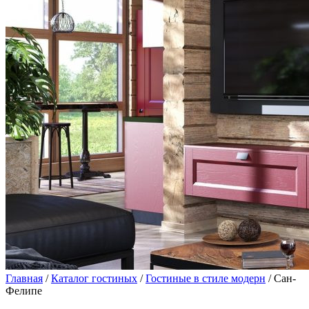
Главная
/
Каталог гостиных
/
Гостиные в стиле модерн
/ Сан-
Фелипе