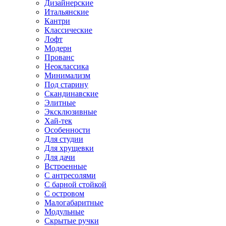
Дизайнерские
Итальянские
Кантри
Классические
Лофт
Модерн
Прованс
Неоклассика
Минимализм
Под старину
Скандинавские
Элитные
Эксклюзивные
Хай-тек
Особенности
Для студии
Для хрущевки
Для дачи
Встроенные
С антресолями
С барной стойкой
С островом
Малогабаритные
Модульные
Скрытые ручки