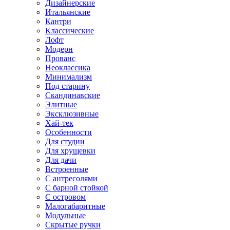
Дизайнерские
Итальянские
Кантри
Классические
Лофт
Модерн
Прованс
Неоклассика
Минимализм
Под старину
Скандинавские
Элитные
Эксклюзивные
Хай-тек
Особенности
Для студии
Для хрущевки
Для дачи
Встроенные
С антресолями
С барной стойкой
С островом
Малогабаритные
Модульные
Скрытые ручки