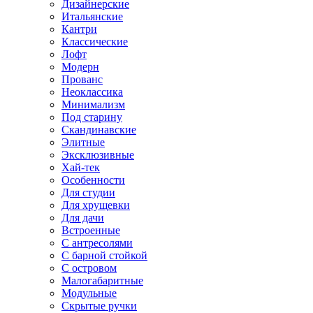
Дизайнерские
Итальянские
Кантри
Классические
Лофт
Модерн
Прованс
Неоклассика
Минимализм
Под старину
Скандинавские
Элитные
Эксклюзивные
Хай-тек
Особенности
Для студии
Для хрущевки
Для дачи
Встроенные
С антресолями
С барной стойкой
С островом
Малогабаритные
Модульные
Скрытые ручки