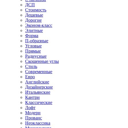
ДСП
Стоимость
Дешевые
Дорогие
Эконом-класс
Элитные
Форма
П-образные
Угловые
Прямые
Радиусные
Скошенные углы
Стиль
Современные
Евро
Английские
Дизайнерские
Итальянские
Кантри
Классические
Лофт
Модерн
Прованс
Неоклассика