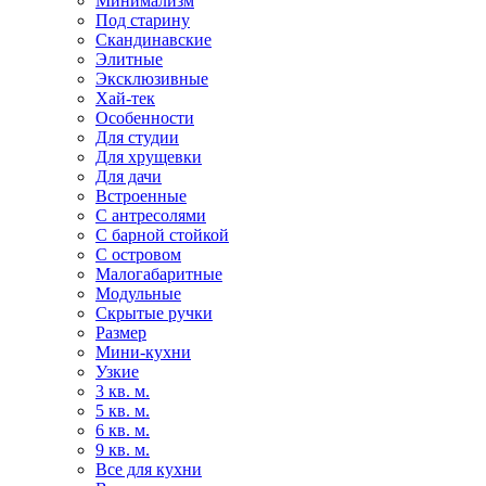
Минимализм
Под старину
Скандинавские
Элитные
Эксклюзивные
Хай-тек
Особенности
Для студии
Для хрущевки
Для дачи
Встроенные
С антресолями
С барной стойкой
С островом
Малогабаритные
Модульные
Скрытые ручки
Размер
Мини-кухни
Узкие
3 кв. м.
5 кв. м.
6 кв. м.
9 кв. м.
Все для кухни