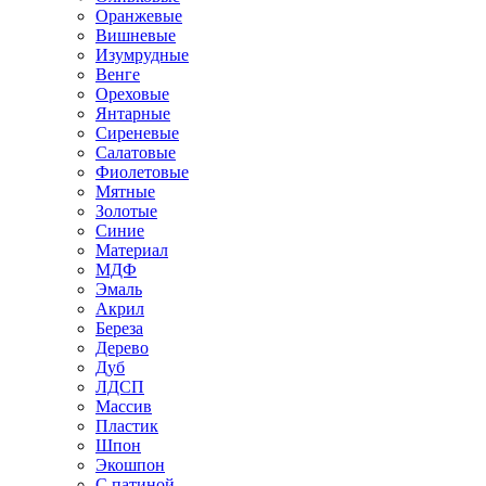
Оранжевые
Вишневые
Изумрудные
Венге
Ореховые
Янтарные
Сиреневые
Салатовые
Фиолетовые
Мятные
Золотые
Синие
Материал
МДФ
Эмаль
Акрил
Береза
Дерево
Дуб
ЛДСП
Массив
Пластик
Шпон
Экошпон
С патиной