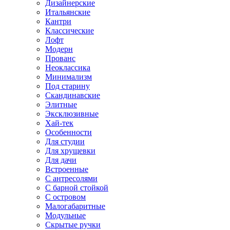
Дизайнерские
Итальянские
Кантри
Классические
Лофт
Модерн
Прованс
Неоклассика
Минимализм
Под старину
Скандинавские
Элитные
Эксклюзивные
Хай-тек
Особенности
Для студии
Для хрущевки
Для дачи
Встроенные
С антресолями
С барной стойкой
С островом
Малогабаритные
Модульные
Скрытые ручки