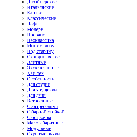
Дизайнерские
Итальянские
Кантри
Классические
Лофт
Модерн
Прованс
Неоклассика
Минимализм
Под старину
Скандинавские
Элитные
Эксклюзивные
Хай-тек
Особенности
Для студии
Для хрущевки
Для дачи
Встроенные
С антресолями
С барной стойкой
С островом
Малогабаритные
Модульные
Скрытые ручки