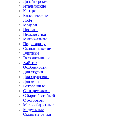
Дизайнерские
Итальянские
Кантри
Классические
Лофт
Модерн
Прованс
Неоклассика
Минимализм
Под старину
Скандинавские
Элитные
Эксклюзивные
Хай-тек
Особенности
Для студии
Для хрущевки
Для дачи
Встроенные
С антресолями
С барной стойкой
С островом
Малогабаритные
Модульные
Скрытые ручки