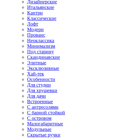
Дизайнерские
Итальянские
Кантри
Классические
Лофт
Модерн
Прованс
Неоклассика
Минимализм
Под старину
Скандинавские
Элитные
Эксклюзивные
Хай-тек
Особенности
Для студии
Для хрущевки
Для дачи
Встроенные
С антресолями
С барной стойкой
С островом
Малогабаритные
Модульные
Скрытые ручки