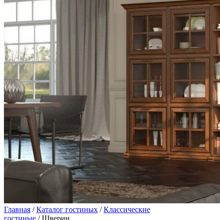
Главная
/
Каталог гостиных
/
Классические
гостиные
/ Шверин