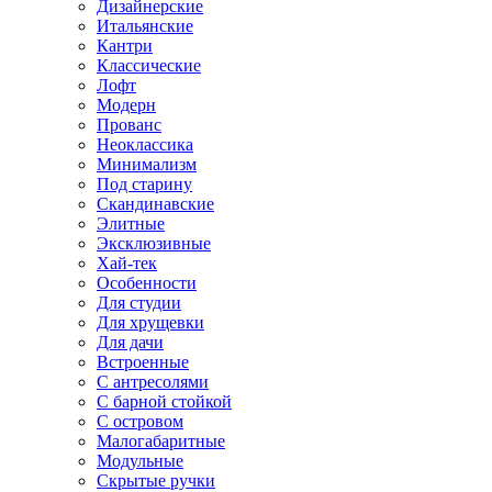
Дизайнерские
Итальянские
Кантри
Классические
Лофт
Модерн
Прованс
Неоклассика
Минимализм
Под старину
Скандинавские
Элитные
Эксклюзивные
Хай-тек
Особенности
Для студии
Для хрущевки
Для дачи
Встроенные
С антресолями
С барной стойкой
С островом
Малогабаритные
Модульные
Скрытые ручки