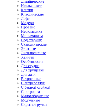
Дизайнерские
Итальянские
Кантри
Классические
Лофт
Модерн
Прованс
Неоклассика
Минимализм
Под старину
Скандинавские
Элитные
Эксклюзивные
Хай-тек
Особенности
Для студии
Для хрущевки
Для дачи
Встроенные
С антресолями
С барной стойкой
С островом
Малогабаритные
Модульные
Скрытые ручки