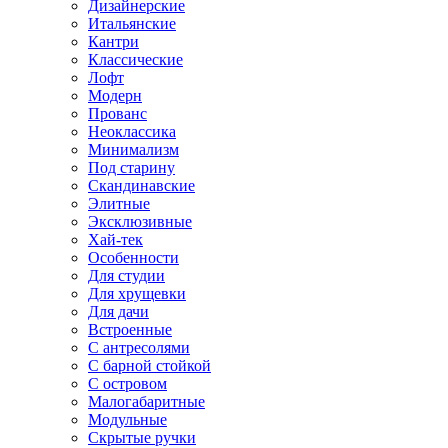
Дизайнерские
Итальянские
Кантри
Классические
Лофт
Модерн
Прованс
Неоклассика
Минимализм
Под старину
Скандинавские
Элитные
Эксклюзивные
Хай-тек
Особенности
Для студии
Для хрущевки
Для дачи
Встроенные
С антресолями
С барной стойкой
С островом
Малогабаритные
Модульные
Скрытые ручки