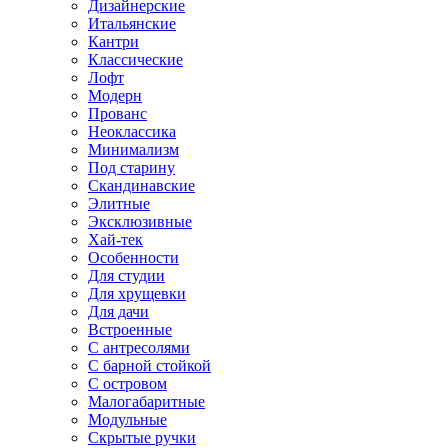
Дизайнерские
Итальянские
Кантри
Классические
Лофт
Модерн
Прованс
Неоклассика
Минимализм
Под старину
Скандинавские
Элитные
Эксклюзивные
Хай-тек
Особенности
Для студии
Для хрущевки
Для дачи
Встроенные
С антресолями
С барной стойкой
С островом
Малогабаритные
Модульные
Скрытые ручки