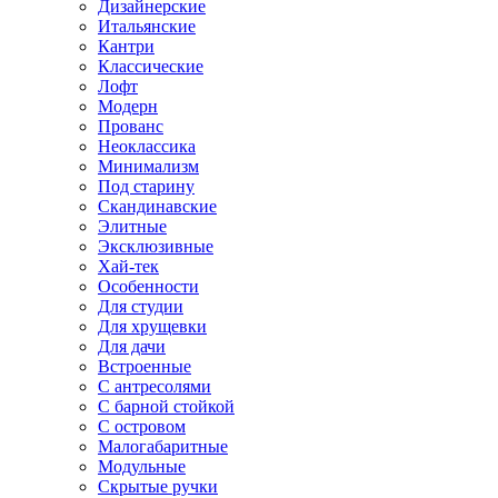
Дизайнерские
Итальянские
Кантри
Классические
Лофт
Модерн
Прованс
Неоклассика
Минимализм
Под старину
Скандинавские
Элитные
Эксклюзивные
Хай-тек
Особенности
Для студии
Для хрущевки
Для дачи
Встроенные
С антресолями
С барной стойкой
С островом
Малогабаритные
Модульные
Скрытые ручки