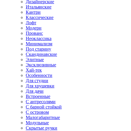
Дизайнерские
Итальянские
Кантри
Классические
Лофт
Модерн
Прованс
Неоклассика
Минимализм
Под старину
Скандинавские
Элитные
Эксклюзивные
Хай-тек
Особенности
Для студии
Для хрущевки
Для дачи
Встроенные
С антресолями
С барной стойкой
С островом
Малогабаритные
Модульные
Скрытые ручки