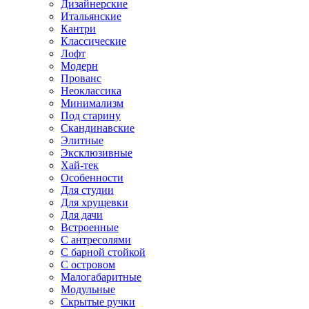
Дизайнерские
Итальянские
Кантри
Классические
Лофт
Модерн
Прованс
Неоклассика
Минимализм
Под старину
Скандинавские
Элитные
Эксклюзивные
Хай-тек
Особенности
Для студии
Для хрущевки
Для дачи
Встроенные
С антресолями
С барной стойкой
С островом
Малогабаритные
Модульные
Скрытые ручки