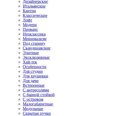
Дизайнерские
Итальянские
Кантри
Классические
Лофт
Модерн
Прованс
Неоклассика
Минимализм
Под старину
Скандинавские
Элитные
Эксклюзивные
Хай-тек
Особенности
Для студии
Для хрущевки
Для дачи
Встроенные
С антресолями
С барной стойкой
С островом
Малогабаритные
Модульные
Скрытые ручки