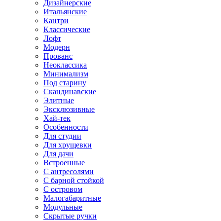
Дизайнерские
Итальянские
Кантри
Классические
Лофт
Модерн
Прованс
Неоклассика
Минимализм
Под старину
Скандинавские
Элитные
Эксклюзивные
Хай-тек
Особенности
Для студии
Для хрущевки
Для дачи
Встроенные
С антресолями
С барной стойкой
С островом
Малогабаритные
Модульные
Скрытые ручки