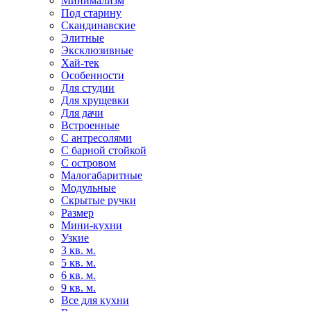
Минимализм
Под старину
Скандинавские
Элитные
Эксклюзивные
Хай-тек
Особенности
Для студии
Для хрущевки
Для дачи
Встроенные
С антресолями
С барной стойкой
С островом
Малогабаритные
Модульные
Скрытые ручки
Размер
Мини-кухни
Узкие
3 кв. м.
5 кв. м.
6 кв. м.
9 кв. м.
Все для кухни