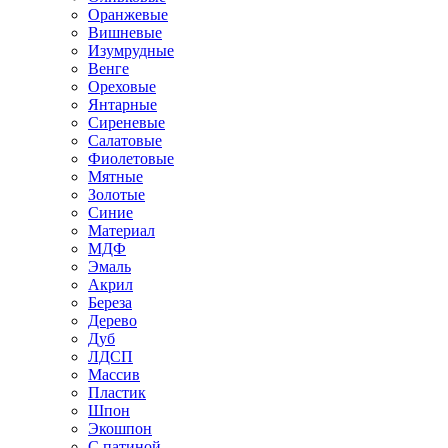
Оранжевые
Вишневые
Изумрудные
Венге
Ореховые
Янтарные
Сиреневые
Салатовые
Фиолетовые
Мятные
Золотые
Синие
Материал
МДФ
Эмаль
Акрил
Береза
Дерево
Дуб
ЛДСП
Массив
Пластик
Шпон
Экошпон
С патиной