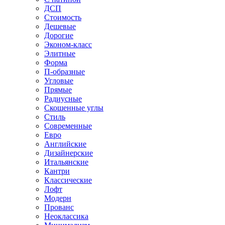
ДСП
Стоимость
Дешевые
Дорогие
Эконом-класс
Элитные
Форма
П-образные
Угловые
Прямые
Радиусные
Скошенные углы
Стиль
Современные
Евро
Английские
Дизайнерские
Итальянские
Кантри
Классические
Лофт
Модерн
Прованс
Неоклассика