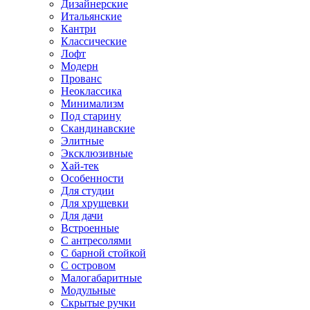
Дизайнерские
Итальянские
Кантри
Классические
Лофт
Модерн
Прованс
Неоклассика
Минимализм
Под старину
Скандинавские
Элитные
Эксклюзивные
Хай-тек
Особенности
Для студии
Для хрущевки
Для дачи
Встроенные
С антресолями
С барной стойкой
С островом
Малогабаритные
Модульные
Скрытые ручки