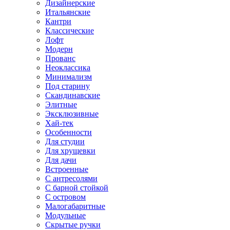
Дизайнерские
Итальянские
Кантри
Классические
Лофт
Модерн
Прованс
Неоклассика
Минимализм
Под старину
Скандинавские
Элитные
Эксклюзивные
Хай-тек
Особенности
Для студии
Для хрущевки
Для дачи
Встроенные
С антресолями
С барной стойкой
С островом
Малогабаритные
Модульные
Скрытые ручки