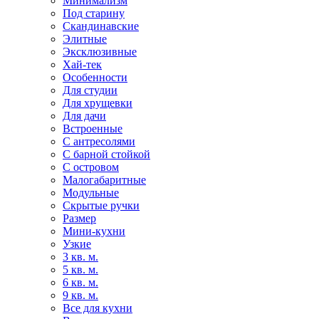
Минимализм
Под старину
Скандинавские
Элитные
Эксклюзивные
Хай-тек
Особенности
Для студии
Для хрущевки
Для дачи
Встроенные
С антресолями
С барной стойкой
С островом
Малогабаритные
Модульные
Скрытые ручки
Размер
Мини-кухни
Узкие
3 кв. м.
5 кв. м.
6 кв. м.
9 кв. м.
Все для кухни