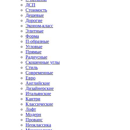
ДСП
Стоимость
Дешевые
Дорогие
Эконом-класс
Элитные
Форма
П-образные
Угловые
Прямые
Радиусные
Скошенные углы
Стиль
Современные
Евро
Английские
Дизайнерские
Итальянские
Кантри
Классические
Лофт
Модерн
Прованс
Неоклассика