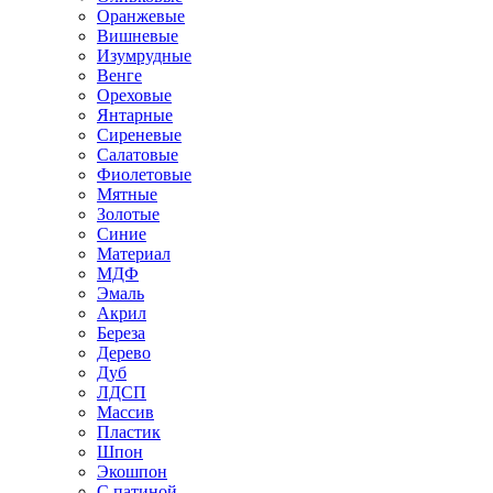
Оранжевые
Вишневые
Изумрудные
Венге
Ореховые
Янтарные
Сиреневые
Салатовые
Фиолетовые
Мятные
Золотые
Синие
Материал
МДФ
Эмаль
Акрил
Береза
Дерево
Дуб
ЛДСП
Массив
Пластик
Шпон
Экошпон
С патиной