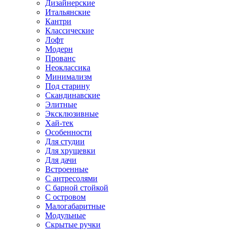
Дизайнерские
Итальянские
Кантри
Классические
Лофт
Модерн
Прованс
Неоклассика
Минимализм
Под старину
Скандинавские
Элитные
Эксклюзивные
Хай-тек
Особенности
Для студии
Для хрущевки
Для дачи
Встроенные
С антресолями
С барной стойкой
С островом
Малогабаритные
Модульные
Скрытые ручки