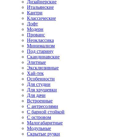
Дизайнерские
Итальянские
Кантри
Классические
Лофт
Модерн
Прованс
Неоклассика
Минимализм
Под старину
Скандинавские
Элитные
Эксклюзивные
Хай-тек
Особенности
Для студии
Для хрущевки
Для дачи
Встроенные
С антресолями
С барной стойкой
С островом
Малогабаритные
Модульные
Скрытые ручки